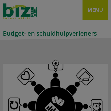
MENU
Budget- en schuldhulpverleners