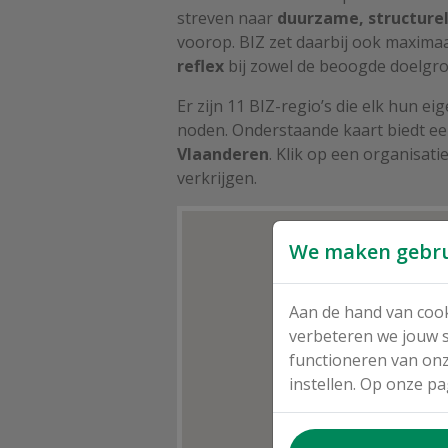
streven naar
duurzame, structurel
voorop. BIZ zet daarbij ook maximaa
reflex
bij zowel de beoogde doelgroe
Er zijn 11 BIZ-regio’s die elk hun e
noden. Onderstaande kaart biedt ee
Vlaanderen
. Klik op een organisati
verkrijgen.
We maken gebrui
Aan de hand van cook
verbeteren we jouw s
functioneren van onz
instellen. Op onze pa