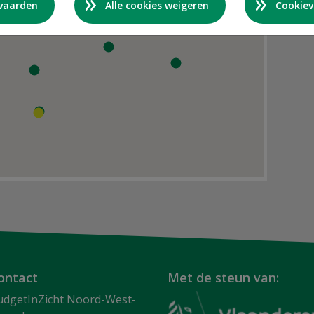
nvaarden
Alle cookies weigeren
Cookiev
ontact
Met de steun van:
udgetInZicht Noord-West-