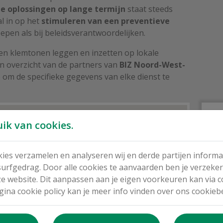
e oplossingen op lange termijn
staat steeds
l in op het
stimuleren van een preventieve
pen als bij beleidsverantwoordelijken.
igen klemtonen leggen en inzetten op lokale
n overzicht van de partners van
BIZ Noord-West-
e om de specifieke gegevens van elke dienst te
k van cookies.
ies verzamelen en analyseren wij en derde partijen informa
urfgedrag. Door alle cookies te aanvaarden ben je verzeke
e website. Dit aanpassen aan je eigen voorkeuren kan via
gina cookie policy kan je meer info vinden over ons cookiebe