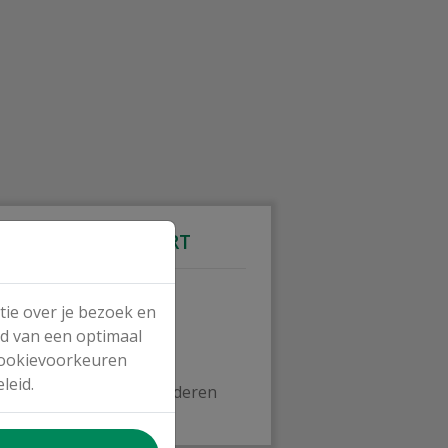
LEGENDE KAART
OCMW
tie over je bezoek en
CAW
rd van een optimaal
VWAWN
 cookievoorkeuren
Sociale Diensten
leid.
BIZ Noord-West-Vlaanderen