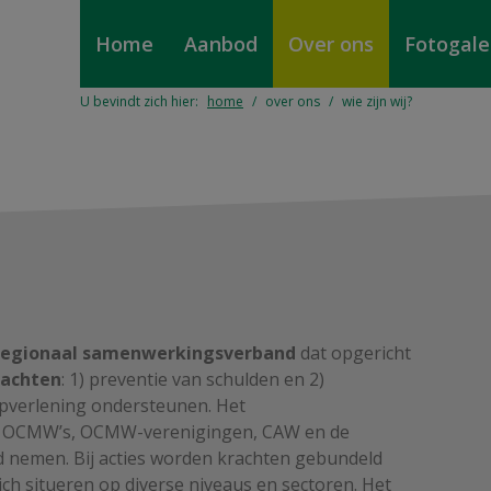
Home
Aanbod
Over ons
Fotogaler
U bevindt zich hier:
home
over ons
wie zijn wij?
regionaal samenwerkingsverband
dat opgericht
rachten
: 1) preventie van schulden en 2)
lpverlening ondersteunen. Het
: OCMW’s, OCMW-verenigingen, CAW en de
 nemen. Bij acties worden krachten gebundeld
ich situeren op diverse niveaus en sectoren. Het